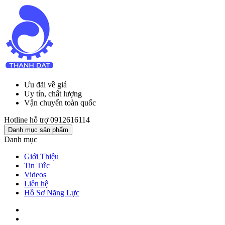
Ưu đãi về giá
Uy tín, chất lượng
Vận chuyển toàn quốc
Hotline hỗ trợ
0912616114
Danh mục sản phẩm
Danh mục
Giới Thiệu
Tin Tức
Videos
Liên hệ
Hồ Sơ Năng Lực