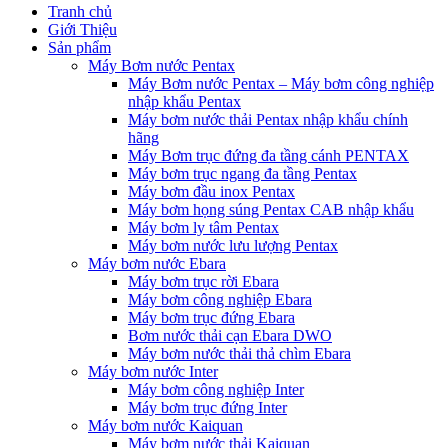
Tranh chủ
Giới Thiệu
Sản phẩm
Máy Bơm nước Pentax
Máy Bơm nước Pentax – Máy bơm công nghiệp
nhập khẩu Pentax
Máy bơm nước thải Pentax nhập khẩu chính
hãng
Máy Bơm trục đứng đa tầng cánh PENTAX
Máy bơm trục ngang đa tầng Pentax
Máy bơm đầu inox Pentax
Máy bơm họng súng Pentax CAB nhập khẩu
Máy bơm ly tâm Pentax
Máy bơm nước lưu lượng Pentax
Máy bơm nước Ebara
Máy bơm trục rời Ebara
Máy bơm công nghiệp Ebara
Máy bơm trục đứng Ebara
Bơm nước thải cạn Ebara DWO
Máy bơm nước thải thả chìm Ebara
Máy bơm nước Inter
Máy bơm công nghiệp Inter
Máy bơm trục đứng Inter
Máy bơm nước Kaiquan
Máy bơm nước thải Kaiquan