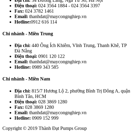
Địa chỉ:
34 Đường Láng, Ngã Tư Sở, Hà Nội
Điện thoại:
024 3564 1884 - 024 3564 3397
Fax:
024 3782 1461
Email:
thanhdat@maycongnghiep.vn
Hotline:
0912 616 114
Chi nhánh - Miền Trung
Địa chỉ:
440 Ông Ích Khiêm, Vĩnh Trung, Thanh Khê, TP
Đà Nẵng
Điện thoại:
0901 120 122
Email:
thanhdat@maycongnghiep.vn
Hotline:
0989 343 585
Chi nhánh - Miền Nam
Địa chỉ:
815/7 Hương Lộ 2, phường Bình Trị Đông A, quận
Bình Tân, HCM
Điện thoại:
028 3869 1280
Fax:
028 3869 1280
Email:
thanhdat@maycongnghiep.vn
Hotline:
0909 152 999
Copyright © 2019 Thành Đạt Pumps Group