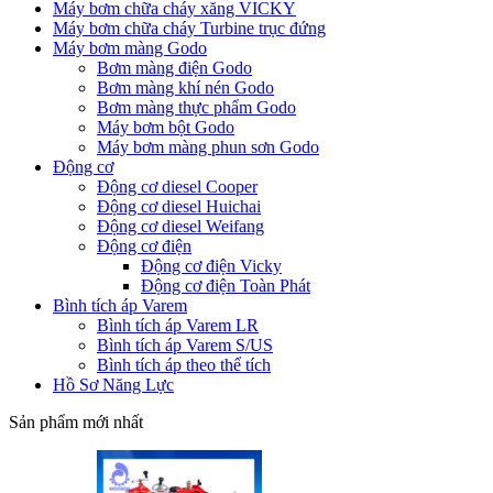
Máy bơm chữa cháy xăng VICKY
Máy bơm chữa cháy Turbine trục đứng
Máy bơm màng Godo
Bơm màng điện Godo
Bơm màng khí nén Godo
Bơm màng thực phẩm Godo
Máy bơm bột Godo
Máy bơm màng phun sơn Godo
Động cơ
Động cơ diesel Cooper
Động cơ diesel Huichai
Động cơ diesel Weifang
Động cơ điện
Động cơ điện Vicky
Động cơ điện Toàn Phát
Bình tích áp Varem
Bình tích áp Varem LR
Bình tích áp Varem S/US
Bình tích áp theo thể tích
Hồ Sơ Năng Lực
Sản phẩm mới nhất