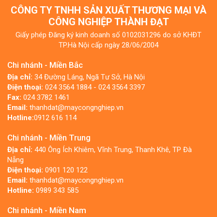
CÔNG TY TNHH SẢN XUẤT THƯƠNG MẠI VÀ
CÔNG NGHIỆP THÀNH ĐẠT
Giấy phép Đăng ký kinh doanh số 0102031296 do sở KHĐT
TP.Hà Nội cấp ngày 28/06/2004
Chi nhánh - Miền Bắc
Địa chỉ:
34 Đường Láng, Ngã Tư Sở, Hà Nội
Điện thoại:
024 3564 1884 - 024 3564 3397
Fax:
024 3782 1461
Email:
thanhdat@maycongnghiep.vn
Hotline:
0912 616 114
Chi nhánh - Miền Trung
Địa chỉ:
440 Ông Ích Khiêm, Vĩnh Trung, Thanh Khê, TP Đà
Nẵng
Điện thoại:
0901 120 122
Email:
thanhdat@maycongnghiep.vn
Hotline:
0989 343 585
Chi nhánh - Miền Nam