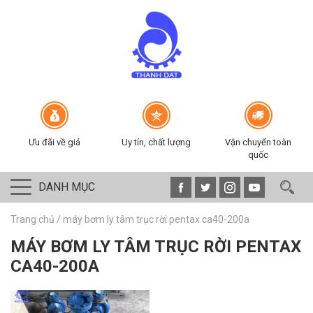
Ưu đãi về giá
Uy tín, chất lượng
Vận chuyển toàn
quốc
DANH MỤC
Trang chủ
/
máy bơm ly tâm trục rời pentax ca40-200a
MÁY BƠM LY TÂM TRỤC RỜI PENTAX
CA40-200A