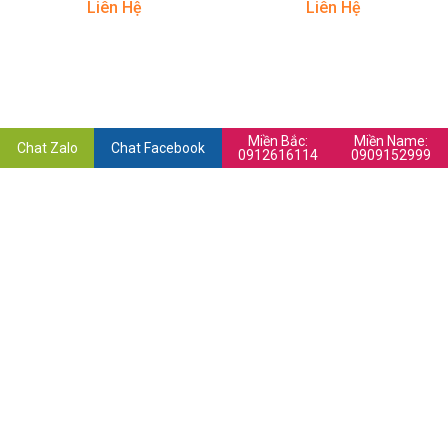
Liên Hệ
Liên Hệ
Miền Bắc:
Miền Name:
Chat Zalo
Chat Facebook
0912616114
0909152999
CÔNG TY TNHH SẢN XUẤT THƯƠNG MẠI VÀ
CÔNG NGHIỆP THÀNH ĐẠT
Giấy phép Đăng ký kinh doanh số 0102031296 do sở KHĐT
TP.Hà Nội cấp ngày 28/06/2004
Chi nhánh - Miền Bắc
Địa chỉ:
34 Đường Láng, Ngã Tư Sở, Hà Nội
Điện thoại:
024 3564 1884 - 024 3564 3397
Fax:
024 3782 1461
Email:
thanhdat@maycongnghiep.vn
Hotline:
0912 616 114