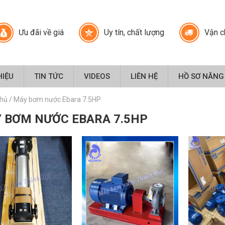
Ưu đãi về giá
Uy tín, chất lượng
Vận c
HIỆU
TIN TỨC
VIDEOS
LIÊN HỆ
HỒ SƠ NĂNG
chủ
/
Máy bơm nước Ebara 7.5HP
 BƠM NƯỚC EBARA 7.5HP