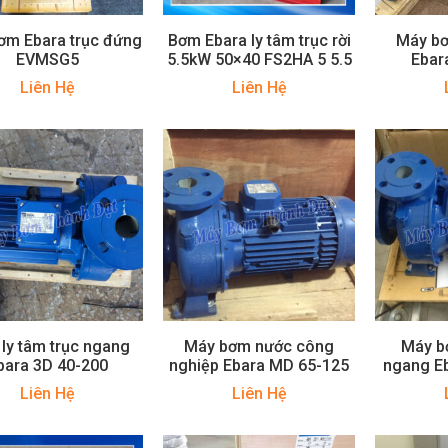
ơm Ebara trục đứng
Bơm Ebara ly tâm trục rời
Máy bơ
EVMSG5
5.5kW 50×40 FS2HA 5 5.5
Ebar
Liên Hệ
Liên Hệ
ly tâm trục ngang
Máy bơm nước công
Máy b
bara 3D 40-200
nghiệp Ebara MD 65-125
ngang E
Liên Hệ
Liên Hệ