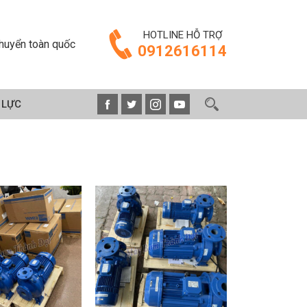
HOTLINE HỖ TRỢ
huyển toàn quốc
0912616114
 LỰC