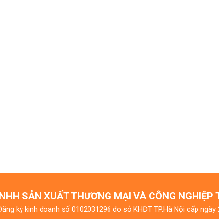
NHH SẢN XUẤT THƯƠNG MẠI VÀ CÔNG NGHIỆP
Đăng ký kinh doanh số 0102031296 do sở KHĐT TP.Hà Nội cấp ngày