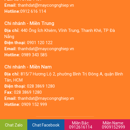
Email:
thanhdat@maycongnghiep.vn
Hotline:
0912 616 114
Chi nhánh - Miền Trung
Địa chỉ:
440 Ông Ích Khiêm, Vĩnh Trung, Thanh Khê, TP Đà
Nẵng
Điện thoại:
0901 120 122
Email:
thanhdat@maycongnghiep.vn
Hotline:
0989 343 585
Chi nhánh - Miền Nam
Địa chỉ:
815/7 Hương Lộ 2, phường Bình Trị Đông A, quận Bình
Tân, HCM
Điện thoại:
028 3869 1280
Fax:
028 3869 1280
Email:
thanhdat@maycongnghiep.vn
Hotline:
0909 152 999
Miền Bắc:
Miền Name:
Copyright © 2019 Thành Đạt Pumps Group
Chat Zalo
Chat Facebook
0912616114
0909152999