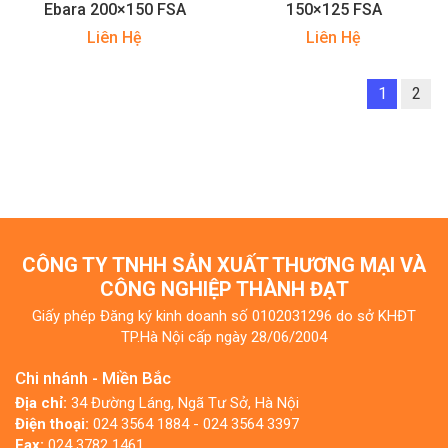
Ebara 200×150 FSA
150×125 FSA
Liên Hệ
Liên Hệ
1
2
CÔNG TY TNHH SẢN XUẤT THƯƠNG MẠI VÀ
CÔNG NGHIỆP THÀNH ĐẠT
Giấy phép Đăng ký kinh doanh số 0102031296 do sở KHĐT
TP.Hà Nội cấp ngày 28/06/2004
Chi nhánh - Miền Bắc
Địa chỉ:
34 Đường Láng, Ngã Tư Sở, Hà Nội
Điện thoại:
024 3564 1884 - 024 3564 3397
Fax:
024 3782 1461