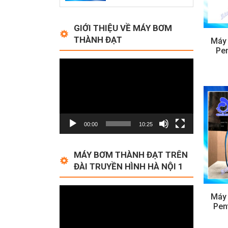
GIỚI THIỆU VỀ MÁY BƠM
THÀNH ĐẠT
Máy
Pen
Video
Player
00:00
10:25
MÁY BƠM THÀNH ĐẠT TRÊN
ĐÀI TRUYỀN HÌNH HÀ NỘI 1
Video
Máy
Player
Pen