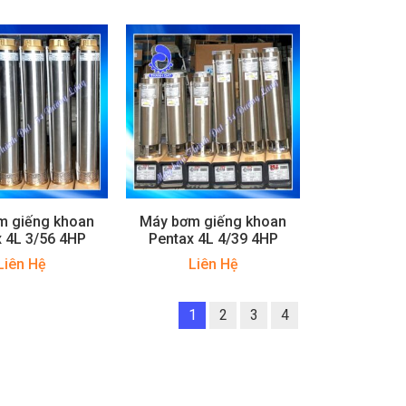
m giếng khoan
Máy bơm giếng khoan
 4L 3/56 4HP
Pentax 4L 4/39 4HP
Liên Hệ
Liên Hệ
1
2
3
4