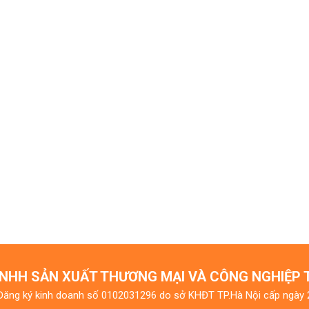
NHH SẢN XUẤT THƯƠNG MẠI VÀ CÔNG NGHIỆP
Đăng ký kinh doanh số 0102031296 do sở KHĐT TP.Hà Nội cấp ngày