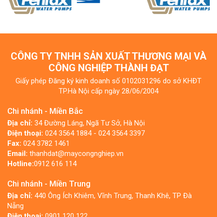
CÔNG TY TNHH SẢN XUẤT THƯƠNG MẠI VÀ
CÔNG NGHIỆP THÀNH ĐẠT
Giấy phép Đăng ký kinh doanh số 0102031296 do sở KHĐT
TP.Hà Nội cấp ngày 28/06/2004
Chi nhánh - Miền Bắc
Địa chỉ:
34 Đường Láng, Ngã Tư Sở, Hà Nội
Điện thoại:
024 3564 1884 - 024 3564 3397
Fax:
024 3782 1461
Email:
thanhdat@maycongnghiep.vn
Hotline:
0912 616 114
Chi nhánh - Miền Trung
Địa chỉ:
440 Ông Ích Khiêm, Vĩnh Trung, Thanh Khê, TP Đà
Nẵng
Điện thoại:
0901 120 122