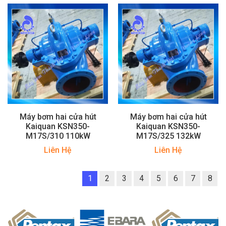
Máy bơm hai cửa hút
Máy bơm hai cửa hút
Kaiquan KSN350-
Kaiquan KSN350-
M17S/310 110kW
M17S/325 132kW
Liên Hệ
Liên Hệ
1
2
3
4
5
6
7
8