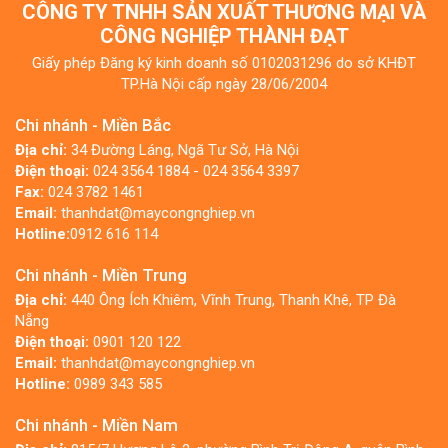
CÔNG TY TNHH SẢN XUẤT THƯƠNG MẠI VÀ
CÔNG NGHIỆP THÀNH ĐẠT
Giấy phép Đăng ký kinh doanh số 0102031296 do sở KHĐT
TP.Hà Nội cấp ngày 28/06/2004
Chi nhánh - Miền Bắc
Địa chỉ:
34 Đường Láng, Ngã Tư Sở, Hà Nội
Điện thoại:
024 3564 1884 - 024 3564 3397
Fax:
024 3782 1461
Email:
thanhdat@maycongnghiep.vn
Hotline:
0912 616 114
Chi nhánh - Miền Trung
Địa chỉ:
440 Ông Ích Khiêm, Vĩnh Trung, Thanh Khê, TP Đà
Nẵng
Điện thoại:
0901 120 122
Email:
thanhdat@maycongnghiep.vn
Hotline:
0989 343 585
Chi nhánh - Miền Nam