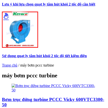
Lưu ý khi lựa chọn quạt ly tâm hút khói 2 tốc độ cần biết
Sử dụng quạt ly tâm hút khói 2 tốc độ tiết kiệm điện
Trang chủ
/
máy bơm pccc turbine
máy bơm pccc turbine
Bơm trục đứng turbine PCCC Vicky 600VTC3300-
50