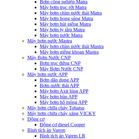
Bơm công nghiệp Matra
Máy bơm trục rời Matra
Máy bơm chìm nước thải Matra
Máy bơm họng súng Matra
Máy bơm hút giếng Matra
Máy bơm ly tâm Matra
Máy bơm nước Matra
Máy bơm nước Mastra
Máy bơm chìm nước thải Mastra
Máy bơm giếng khoan Mastra
Máy Bơm Nước CNP
Bơm trục đứng CNP
Máy Bơm Nước CNP
Máy bơm nước APP
Bơm dân dụng APP
Bơm nước thải APP
Máy bơm Axit lỏng APP
Máy bơm bùn APP
Máy bơm hố móng APP
Máy bơm chữa cháy Tohatsu
Máy bơm chữa cháy xăng VICKY
Động cơ
Động cơ diesel Cooper
Bình tích áp Varem
Bình tích áp Varem LR