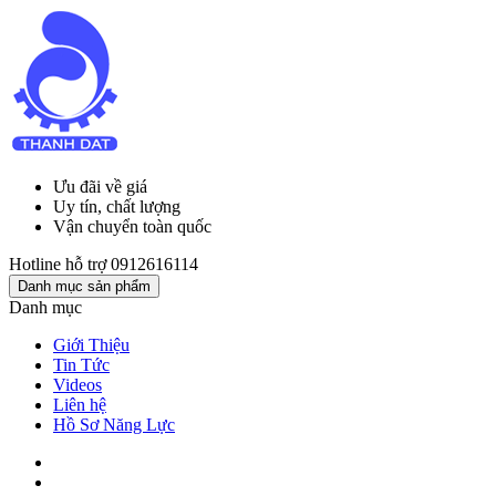
Ưu đãi về giá
Uy tín, chất lượng
Vận chuyển toàn quốc
Hotline hỗ trợ
0912616114
Danh mục sản phẩm
Danh mục
Giới Thiệu
Tin Tức
Videos
Liên hệ
Hồ Sơ Năng Lực