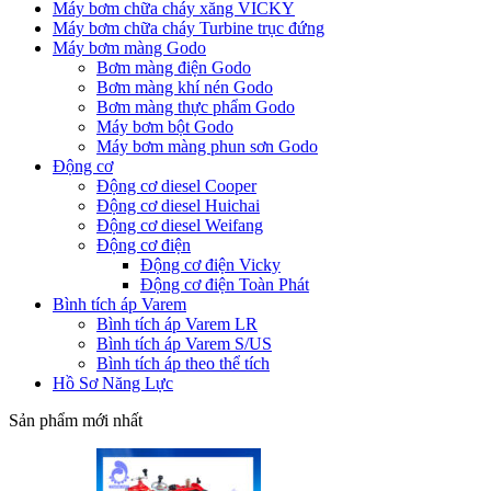
Máy bơm chữa cháy xăng VICKY
Máy bơm chữa cháy Turbine trục đứng
Máy bơm màng Godo
Bơm màng điện Godo
Bơm màng khí nén Godo
Bơm màng thực phẩm Godo
Máy bơm bột Godo
Máy bơm màng phun sơn Godo
Động cơ
Động cơ diesel Cooper
Động cơ diesel Huichai
Động cơ diesel Weifang
Động cơ điện
Động cơ điện Vicky
Động cơ điện Toàn Phát
Bình tích áp Varem
Bình tích áp Varem LR
Bình tích áp Varem S/US
Bình tích áp theo thể tích
Hồ Sơ Năng Lực
Sản phẩm mới nhất