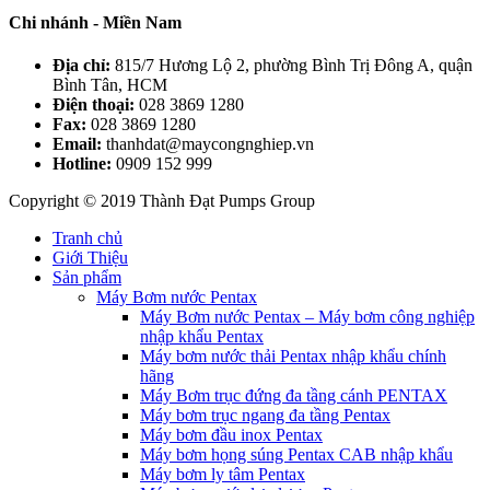
Chi nhánh - Miền Nam
Địa chỉ:
815/7 Hương Lộ 2, phường Bình Trị Đông A, quận
Bình Tân, HCM
Điện thoại:
028 3869 1280
Fax:
028 3869 1280
Email:
thanhdat@maycongnghiep.vn
Hotline:
0909 152 999
Copyright © 2019 Thành Đạt Pumps Group
Tranh chủ
Giới Thiệu
Sản phẩm
Máy Bơm nước Pentax
Máy Bơm nước Pentax – Máy bơm công nghiệp
nhập khẩu Pentax
Máy bơm nước thải Pentax nhập khẩu chính
hãng
Máy Bơm trục đứng đa tầng cánh PENTAX
Máy bơm trục ngang đa tầng Pentax
Máy bơm đầu inox Pentax
Máy bơm họng súng Pentax CAB nhập khẩu
Máy bơm ly tâm Pentax