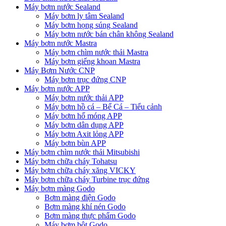
Máy bơm nước Sealand
Máy bơm ly tâm Sealand
Máy bơm họng súng Sealand
Máy bơm nước bán chân không Sealand
Máy bơm nước Mastra
Máy bơm chìm nước thải Mastra
Máy bơm giếng khoan Mastra
Máy Bơm Nước CNP
Máy bơm trục đứng CNP
Máy bơm nước APP
Máy bơm nước thải APP
Máy bơm hồ cá – Bể Cá – Tiểu cảnh
Máy bơm hố móng APP
Máy bơm dân dụng APP
Máy bơm Axit lỏng APP
Máy bơm bùn APP
Máy bơm chìm nước thải Mitsubishi
Máy bơm chữa cháy Tohatsu
Máy bơm chữa cháy xăng VICKY
Máy bơm chữa cháy Turbine trục đứng
Máy bơm màng Godo
Bơm màng điện Godo
Bơm màng khí nén Godo
Bơm màng thực phẩm Godo
Máy bơm bột Godo