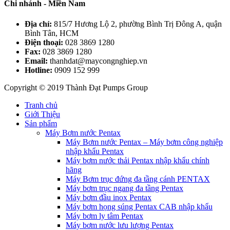
Chi nhánh - Miền Nam
Địa chỉ:
815/7 Hương Lộ 2, phường Bình Trị Đông A, quận
Bình Tân, HCM
Điện thoại:
028 3869 1280
Fax:
028 3869 1280
Email:
thanhdat@maycongnghiep.vn
Hotline:
0909 152 999
Copyright © 2019 Thành Đạt Pumps Group
Tranh chủ
Giới Thiệu
Sản phẩm
Máy Bơm nước Pentax
Máy Bơm nước Pentax – Máy bơm công nghiệp
nhập khẩu Pentax
Máy bơm nước thải Pentax nhập khẩu chính
hãng
Máy Bơm trục đứng đa tầng cánh PENTAX
Máy bơm trục ngang đa tầng Pentax
Máy bơm đầu inox Pentax
Máy bơm họng súng Pentax CAB nhập khẩu
Máy bơm ly tâm Pentax
Máy bơm nước lưu lượng Pentax