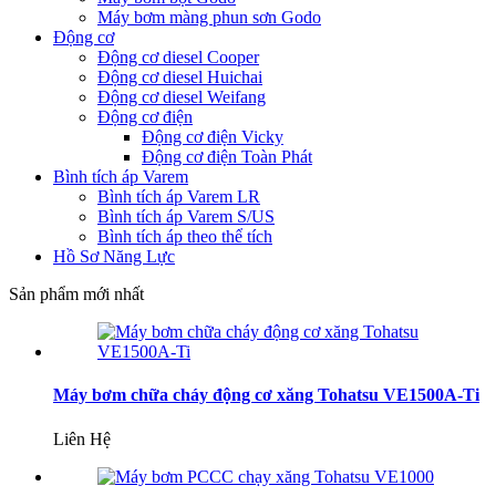
Máy bơm màng phun sơn Godo
Động cơ
Động cơ diesel Cooper
Động cơ diesel Huichai
Động cơ diesel Weifang
Động cơ điện
Động cơ điện Vicky
Động cơ điện Toàn Phát
Bình tích áp Varem
Bình tích áp Varem LR
Bình tích áp Varem S/US
Bình tích áp theo thể tích
Hồ Sơ Năng Lực
Sản phẩm mới nhất
Máy bơm chữa cháy động cơ xăng Tohatsu VE1500A-Ti
Liên Hệ