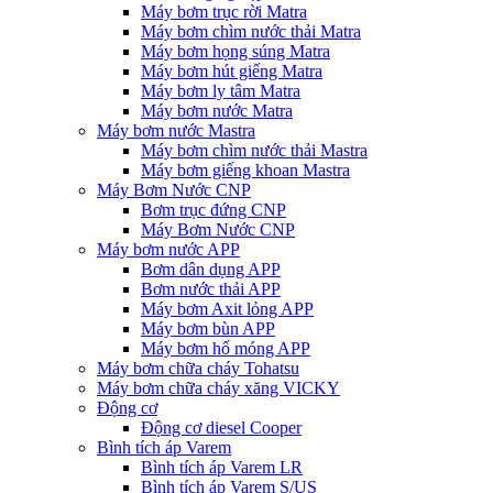
Máy bơm trục rời Matra
Máy bơm chìm nước thải Matra
Máy bơm họng súng Matra
Máy bơm hút giếng Matra
Máy bơm ly tâm Matra
Máy bơm nước Matra
Máy bơm nước Mastra
Máy bơm chìm nước thải Mastra
Máy bơm giếng khoan Mastra
Máy Bơm Nước CNP
Bơm trục đứng CNP
Máy Bơm Nước CNP
Máy bơm nước APP
Bơm dân dụng APP
Bơm nước thải APP
Máy bơm Axit lỏng APP
Máy bơm bùn APP
Máy bơm hố móng APP
Máy bơm chữa cháy Tohatsu
Máy bơm chữa cháy xăng VICKY
Động cơ
Động cơ diesel Cooper
Bình tích áp Varem
Bình tích áp Varem LR
Bình tích áp Varem S/US