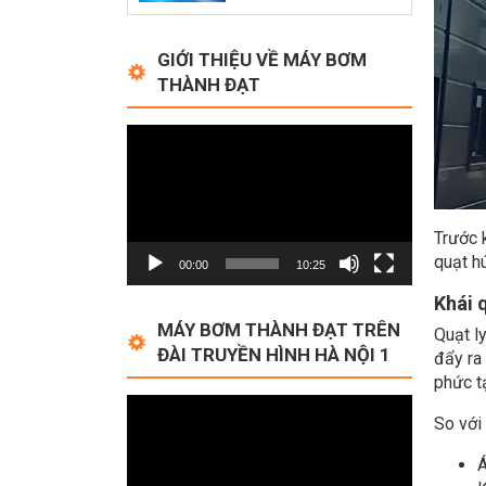
GIỚI THIỆU VỀ MÁY BƠM
THÀNH ĐẠT
Video
Player
Trước k
quạt hú
00:00
10:25
Khái 
MÁY BƠM THÀNH ĐẠT TRÊN
Quạt l
ĐÀI TRUYỀN HÌNH HÀ NỘI 1
đẩy ra
phức t
Video
So với 
Player
Á