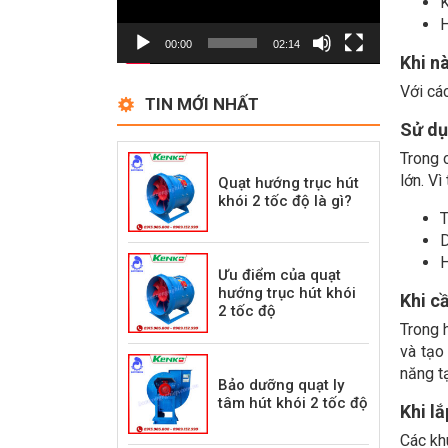
K
H
00:00
02:14
Khi n
Với cá
TIN MỚI NHẤT
Sử dụ
Trong 
lớn. Vì
Quạt hướng trục hút
khói 2 tốc độ là gì?
T
D
H
Ưu điểm của quạt
hướng trục hút khói
Khi c
2 tốc độ
Trong 
và tạo
năng t
Bảo dưỡng quạt ly
tâm hút khói 2 tốc độ
Khi l
Các kh