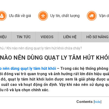
Ưu đãi về giá
Uy tín, chất lượng
Vận c
HIỆU
TIN TỨC
VIDEOS
LIÊN HỆ
HỒ SƠ NĂNG
chủ
/
Khi nào nên dùng quạt ly tâm hút khói chữa cháy?
 NÀO NÊN DÙNG QUẠT LY TÂM HÚT KHÓ
o nên dùng quạt ly tâm hút khói
– Trong các hệ thống phòng c
ói đóng vai trò quan trọng và ảnh hưởng rất lớn đến hiệu qu
đó, quạt ly tâm hút khói luôn được xem là giải pháp được 
 suất cao và hoạt động ổn định. Vậy khi nào nên sử dụng quạ
ểu rõ và lựa chọn chính xác.
Contents
[
hide
]