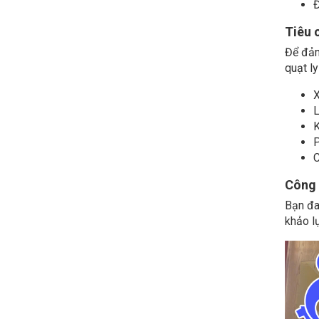
Đ
Tiêu 
Để đảm
quạt ly
X
L
K
P
C
Công 
Bạn đa
khảo l