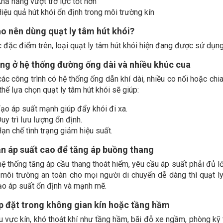
hả năng vượt trở lực tốt hơn
iệu quả hút khói ổn định trong môi trường kín
ào nên dùng quạt ly tâm hút khói?
c đặc điểm trên, loại quạt ly tâm hút khói hiện đang được sử dụn
ng ở hệ thống đường ống dài và nhiều khúc cua
các công trình có hệ thống ống dẫn khí dài, nhiều co nối hoặc chi
 thế lựa chọn quạt ly tâm hút khói sẽ giúp:
ạo áp suất mạnh giúp đẩy khói đi xa.
uy trì lưu lượng ổn định.
ạn chế tình trạng giảm hiệu suất.
ần áp suất cao để tăng áp buồng thang
hệ thống tăng áp cầu thang thoát hiểm, yêu cầu áp suất phải đủ 
 môi trường an toàn cho mọi người di chuyển dễ dàng thì quạt l
ạo áp suất ổn định và mạnh mẽ.
ắp đặt trong không gian kín hoặc tầng hầm
u vực kín, khó thoát khí như tầng hầm, bãi đỗ xe ngầm, phòng kỹ t