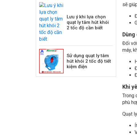
sẽ giú
Đ
Lưu ý khi lựa chọn
quạt ly tâm hút khói
G
2 tốc độ cần biết
Dùng 
Đối vớ
máy, k
Sử dụng quạt ly tâm
hút khói 2 tốc độ tiết
H
kiệm điện
Đ
Đ
Khi y
Trong 
phù hợ
Quạt ly
Í
V