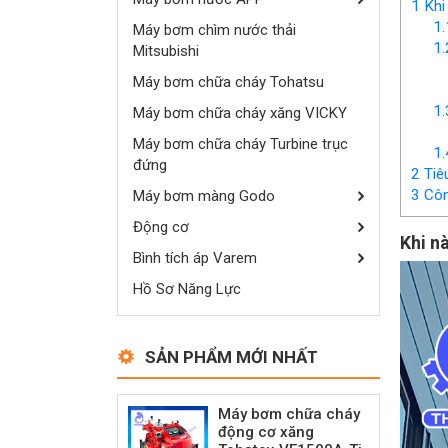
1
Khi 
1.
Máy bơm chìm nước thải
1.
Mitsubishi
Máy bơm chữa cháy Tohatsu
1.
Máy bơm chữa cháy xăng VICKY
Máy bơm chữa cháy Turbine trục
1.
đứng
2
Tiêu
3
Công
Máy bơm màng Godo
Động cơ
Khi n
Bình tích áp Varem
Hồ Sơ Năng Lực
SẢN PHẨM MỚI NHẤT
Máy bơm chữa cháy
động cơ xăng