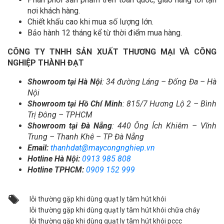
nơi khách hàng.
Chiết khấu cao khi mua số lượng lớn.
Bảo hành 12 tháng kể từ thời điểm mua hàng.
CÔNG TY TNHH SẢN XUẤT THƯƠNG MẠI VÀ CÔNG
NGHIỆP THÀNH ĐẠT
Showroom tại Hà Nội
: 34 đường Láng – Đống Đa – Hà
Nội
Showroom tại Hồ Chí Minh
: 815/7 Hương Lộ 2 – Bình
Trị Đông – TPHCM
Showroom tại Đà Nẵng
: 440
Ông Ích Khiêm – Vĩnh
Trung – Thanh Khê – TP Đà Nẵng
Email:
thanhdat@maycongnghiep.vn
Hotline Hà Nội:
0913 985 808
Hotline TPHCM:
0909 152 999
lỗi thường gặp khi dùng quạt ly tâm hút khói
lỗi thường gặp khi dùng quạt ly tâm hút khói chữa cháy
lỗi thường gặp khi dùng quạt ly tâm hút khói pccc