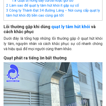
1.8
Quạt bị hỏng dây curoa hoặc gối đỡ
2
Làm sao để quạt ly tâm hút khói ít gặp sự cố
3
Công ty Thành Đạt 34 đường Láng – Nơi cung cấp quạt ly
tâm hút khói độ bền cao cùng giá tốt
Lỗi thường gặp khi dùng
quạt ly tâm hút khói
và
cách khắc phục
Dưới đây là tổng hợp những lỗi thường gặp ở quạt hút khói
ly tâm, nguyên nhân và cách khắc phục sự cố nhanh chóng
và hiệu quả để mọi người cùng tham khảo.
Quạt phát ra tiếng ồn bất thường