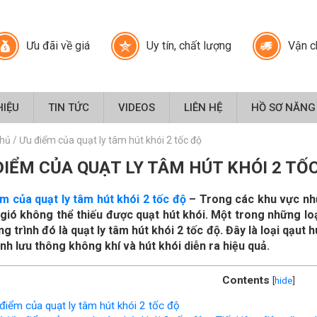
Ưu đãi về giá
Uy tín, chất lượng
Vận c
HIỆU
TIN TỨC
VIDEOS
LIÊN HỆ
HỒ SƠ NĂNG
chủ
/
Ưu điểm của quạt ly tâm hút khói 2 tốc độ
ĐIỂM CỦA QUẠT LY TÂM HÚT KHÓI 2 TỐ
m của quạt ly tâm hút khói 2 tốc độ
– Trong các khu vực như
gió không thể thiếu được quạt hút khói. Một trong những lo
ng trình đó là quạt ly tâm hút khói 2 tốc độ. Đây là loại qạut 
ình lưu thông không khí và hút khói diễn ra hiệu quả.
Contents
[
hide
]
iểm của quạt ly tâm hút khói 2 tốc độ