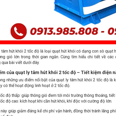
y tâm hút khói 2 tốc độ là loại quạt hút khói có dạng con sò quạt
ợng gió lớn trong thời gian ngắn. Cùng tìm hiểu chi tiết về c
 qua bài viết dưới đây.
ểm của quạt ly tâm hút khói 2 tốc độ – Tiết kiệm điện n
ong những ưu điểm nổi bật của quạt ly tâm hút khói 2 tốc độ là k
y có thể hoạt động linh hoạt ở 2 tốc độ.
ốc độ thấp: giúp thông gió đem tới môi trường thông thoáng, tiết 
ốc độ cao: kích hoạt khi cần hút khói, khí độc với cường độ lớn.
 này giúp giảm đáng kể chi phí vận hành, đồng thời tránh lãng p