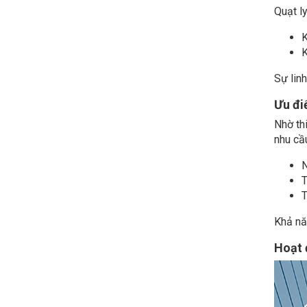
Quạt l
K
K
Sự linh
Ưu đi
Nhờ thi
nhu cầ
N
T
T
Khả nă
Hoạt 