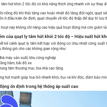
y tâm hút khói 2 tốc độ có khả năng thích ứng nhanh với sự thay đ
hi nồng độ khí thải tăng cao hoặc nhiệt độ tăng đột ngột, quạt s
hi ở điều kiện ổn định, quạt chuyển về tốc độ thấp để duy trì lưu 
 hoạt này không chỉ nâng cao hiệu quả hoạt động mà còn giảm tải c
ểm của quạt ly tâm hút khói 2 tốc độ – Hiệu suất hút kh
ết kế cánh quạt ly tâm kết hợp với động cơ chịu nhiệt công suất l
u thông gió cho các không gian rộng như:
hà máy sản xuất, khu công nghiệp
ầng hầm, bãi đỗ xe
rung tâm thương mại, tòa nhà cao tầng
ng hút mạnh giúp loại bỏ nhanh khói, bụi và khí độc, đảm bảo môi
động ổn định trong hệ thống áp suất cao