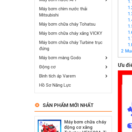
1.
1.
Máy bơm chìm nước thải
1.
Mitsubishi
1.
Máy bơm chữa cháy Tohatsu
1.
1.
Máy bơm chữa cháy xăng VICKY
1.
Máy bơm chữa cháy Turbine trục
1.
đứng
2
Mua 
Máy bơm màng Godo
Ưu đ
Động cơ
Bình tích áp Varem
Hồ Sơ Năng Lực
SẢN PHẨM MỚI NHẤT
Máy bơm chữa cháy
động cơ xăng