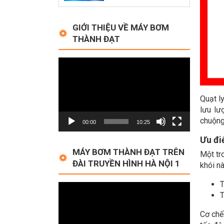
GIỚI THIỆU VỀ MÁY BƠM
THÀNH ĐẠT
Video
Player
Quạt l
lưu lư
chuộng
00:00
10:25
Ưu đi
MÁY BƠM THÀNH ĐẠT TRÊN
Một tr
ĐÀI TRUYỀN HÌNH HÀ NỘI 1
khói nà
T
Video
T
Player
Cơ chế