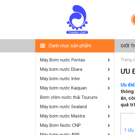
Danh mục sản phẩm
GIỚI T
Máy Bơm nước Pentax
Trang 
Máy bơm nước Ebara
ƯU 
Máy bơm nước Inter
Ưu điể
Máy bơm nước Kaiquan
thông 
Bơm chìm nước thải Tsurumi
án, cô
quá tr
Máy bơm nước Sealand
Máy bơm nước Mastra
Máy Bơm Nước CNP
1
Ưu đ
Máy bơm nước APP